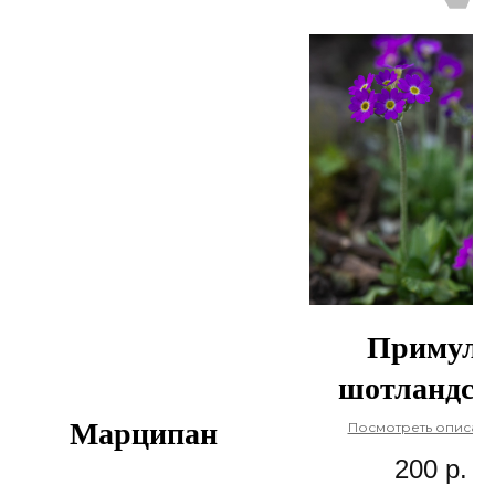
Примула
шотландск
(урожай 24 го
Марципан
Посмотреть описание
много сем
200
р.