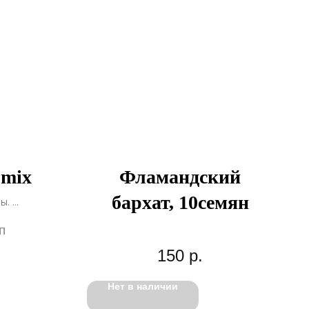
 mix
Фламандский
бархат, 10семян
лы.
la
п
ян.
150
р.
Нет в наличии