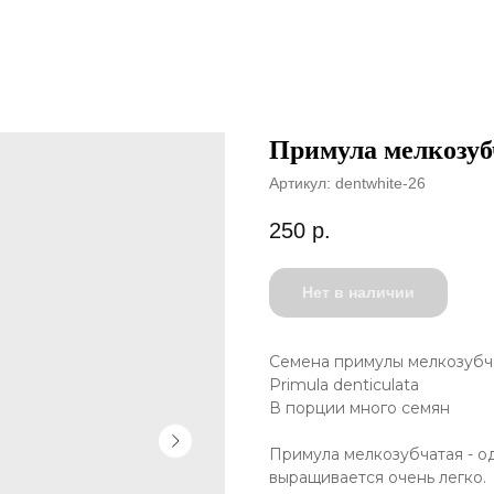
Примула мелкозуб
Артикул:
dentwhite-26
250
р.
Нет в наличии
Семена примулы мелкозубча
Primula denticulata
В порции много семян
Примула мелкозубчатая - о
выращивается очень легко.