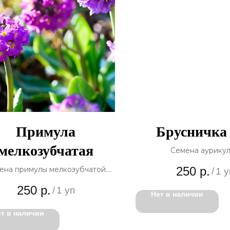
Примула
Брусничка
мелкозубчатая
Семена аурику
Primula x auricu
250
р.
ена примулы мелкозубчатой.
/
1 у
В порции 10 сем
Primula denticulata
250
р.
/
1 уп
В порции много семян
Нет в наличии
т в наличии